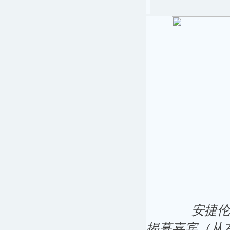
安捷伦
揭幕嘉宾（从