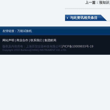
上一篇：
涨知识
与此资讯相关条目
友情链接：
万能试验机
网站声明
|
商业合作
|
联系我们
|
集团邮局
版权及内容所有：上海百贺仪器科技有限公司
沪ICP备10009833号-19
Copyright 2010 BaHens(CHINA) INSTRUMENT CO.,LTD.