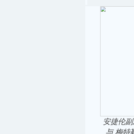
安捷伦副
与
梅特