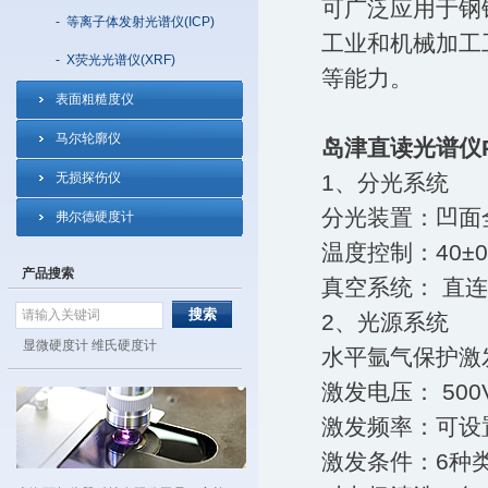
可广泛应用于钢
-
等离子体发射光谱仪(ICP)
工业和机械加工
-
X荧光光谱仪(XRF)
等能力。
表面粗糙度仪
马尔轮廓仪
岛津直读光谱仪P
无损探伤仪
1、分光系统
分光装置：凹面
弗尔德硬度计
温度控制：40±0
产品搜索
真空系统： 直
2、光源系统
显微硬度计
维氏硬度计
水平氩气保护激
激发电压： 500
激发频率：可设置
激发条件：6种