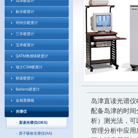
岛津硬度计
标乐硬度计
司特尔硬度计
三丰硬度计
宝禾硬度计
QATM奥德镁硬度计
瑞士CSM硬度计
轶诺硬度计
Bahens硬度计
岛津直读光谱仪P
金相显微镜
配备岛津的时间分解PD
光谱仪
析）测光法，可
-
直读光谱仪(OES)
管理分析中应用
-
原子吸收光谱仪(AA)