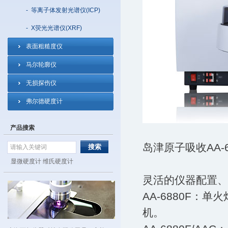
-
等离子体发射光谱仪(ICP)
-
X荧光光谱仪(XRF)
表面粗糙度仪
马尔轮廓仪
无损探伤仪
弗尔德硬度计
产品搜索
岛津原子吸收AA-
显微硬度计
维氏硬度计
灵活的仪器配置、
AA-6880F
机。