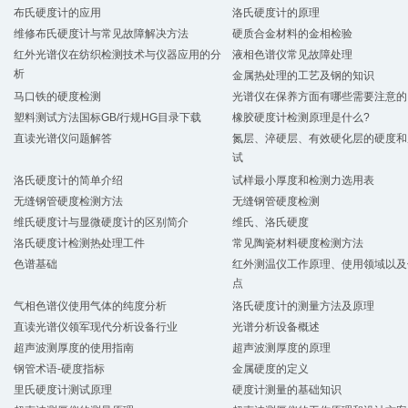
布氏硬度计的应用
洛氏硬度计的原理
维修布氏硬度计与常见故障解决方法
硬质合金材料的金相检验
红外光谱仪在纺织检测技术与仪器应用的分
液相色谱仪常见故障处理
析
金属热处理的工艺及钢的知识
马口铁的硬度检测
光谱仪在保养方面有哪些需要注意的
塑料测试方法国标GB/行规HG目录下载
橡胶硬度计检测原理是什么?
直读光谱仪问题解答
氮层、淬硬层、有效硬化层的硬度和
试
洛氏硬度计的简单介绍
试样最小厚度和检测力选用表
无缝钢管硬度检测方法
无缝钢管硬度检测
维氏硬度计与显微硬度计的区别简介
维氏、洛氏硬度
洛氏硬度计检测热处理工件
常见陶瓷材料硬度检测方法
色谱基础
红外测温仪工作原理、使用领域以及
点
气相色谱仪使用气体的纯度分析
洛氏硬度计的测量方法及原理
直读光谱仪领军现代分析设备行业
光谱分析设备概述
超声波测厚度的使用指南
超声波测厚度的原理
钢管术语-硬度指标
金属硬度的定义
里氏硬度计测试原理
硬度计测量的基础知识