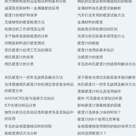
助力增材制造样品金相试样制备和分析
钢筋的宏观金相和微观组织的检验
减震阻尼新材料一金属橡胶的应用
金属材料洛氏硬度试验解析
硬度计的维护和保养
汽车行业常用的硬度试验方法
无缝钢管的硬度检测方法
金属材料的硬度
轮廓仪的工作原理及运用
粗糙度仪和轮廓仪的区别
关于轴承表面粗糙度的分析
光谱分析仪的基本原理是什么
对陶瓷材料进行硬度测试
硬度计的检验
里氏硬度计处理工艺后的测试
硬度计使用的基本知识
维氏硬度计的保养
论硬度计的使用
维氏硬度计的分类
常见的布氏硬度计的故障和解决办法
布氏硬度计一些常见故障及解决方法
原子吸收光谱仪实验室基本疑问解答
岛津显微维氏硬度计轻松测定形状复杂样品
布氏硬度计一些常见故障及解决方法
的硬度分布
显微硬度计特点及使用操作
AAS与ICP比较与选择方法知识
紫外-可见吸收光谱知识科普
ICP光谱仪样品分类
影响硬度计测量精度的因素
物性分析仪在其他豆类和薯类等及其制品中
硬度计选择多少保持时间？
的应用
硬度计的6个使用注意事项
常见的金相显微镜试样的切取
金相显微镜使用期间的较好保养方式
粗糙度测试方法分析
如何选用硬度计？