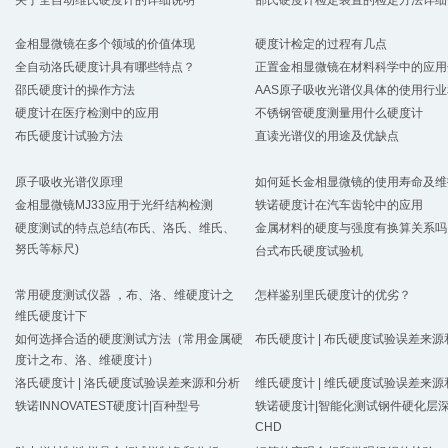
关于全自动维氏硬度计的详细说明
邵氏硬度计检定装置的检定方法详细
金相显微镜在多个领域的价值体现
硬度计检定的过程有几点
全自动洛氏硬度计具有哪些特点？
正置金相显微镜在材料科学中的应用
邵氏硬度计的操作方法
AAS原子吸收光谱仪具体的使用行
硬度计在医疗检测中的应用
不锈钢管硬度测量用什么硬度计
布氏硬度计试验方法
直读光谱仪的用途及优缺点
原子吸收光谱仪原理
如何延长金相显微镜的使用寿命及维
金相显微镜MJ33应用于光纤结构检测
轶诺硬度计在汽车齿轮中的应用
硬度测试的特点总结(布氏​、洛氏​、维氏​、
金属材料的硬度与强度有换算关系吗
努氏等标尺)
台式布氏硬度试验机
常用硬度测试仪器 ，布、洛、维硬度计之
怎样鉴别里氏硬度计的优劣？
维氏硬度计下
如何选择合适的硬度测试方法（常用金属硬
布氏硬度计 | 布氏硬度试验误差来源
度计之布、洛、维硬度计）
洛氏硬度计 | 洛氏硬度试验误差来源和分析
维氏硬度计 | 维氏硬度试验误差来源
轶诺INNOVATEST硬度计|百种型号
轶诺硬度计|智能化测试钢件硬化层
CHD