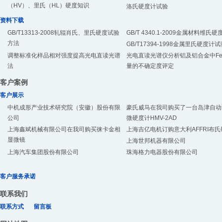
（HV）、里氏（HL）硬度知识
洛氏硬度计试验
资料下载
GB/T13313-2008轧辊肖氏、里氏硬度试验
GB/T 4340.1-2009金属材料维氏
方法
GB/T17394-1998金属里氏硬度计
调整标准化样品相对强度提高光电直读光谱
光电直读光谱仪分析铝及铝合金中F
法
量的不确定度评定
客户案例
客户展示
中机成形产业技术研究院（安徽）股份有限
豪氏威马在我司购买了一台岛津自动
公司
微硬度计HMV-2AD
上海鑫斌机械有限公司在我司购买徕卡金相
上海吉亿电机订购意大利AFFRI布
显微镜
上海世邦机器有限公司
上海汽车集团股份有限公司
珠海格力电器股份有限公司
客户服务承诺
联系我们
联系方式
留言板