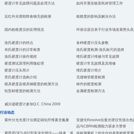
硬度计常见故障问题及处理方法
如何开展实验室耗材管理工作
近红外光谱助阵食物无损检测
粗糙度的影响及解决办法
国内粗糙度仪的应用情况
环保仪器仪表子行业市场发展势头良
洛氏硬度计的特点
各种硬度计压头参数
布氏硬度计的日常检查
洛氏硬度检测-洛氏标尺的选择
洛氏硬度计操作规程
维氏硬度计维修与常见故障
硬度测试原理利用微处理
硬度计常见故障及其维修
硬度计压头简介
维氏硬度计简介
里氏硬度计选购介绍
无缝钢管硬度检测
模具硬度及模具钢硬度的检测方法
铸件的硬度检测
铝型材硬度的检测方法
金属硬度检测方法
威尔逊硬度计参加Q.C. China 2009
行业动态
紫外分光光度计法测定硝化纤维素含氮量
安捷伦Resolve拉曼光谱仪凭借出
品与CBRN检测能力获多方赞誉
赛恩思OES-802型直读光谱仪——快速、准
坐标测量机上的全自动表面粗糙度测