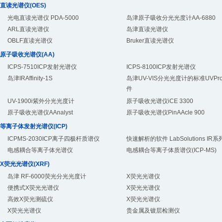
直读光谱仪(OES)
光电直读光谱仪 PDA-5000
岛津原子吸收分光光度计AA-6880
ARL直读光谱仪
岛津直读光谱仪
OBLF直读光谱仪
Bruker直读光谱仪
原子吸收光谱仪(AA)
ICPS-7510ICP发射光谱仪
ICPS-8100ICP发射光谱仪
岛津IRAffinity-1S
岛津UV-VIS分光光度计的标准UVPr
件
UV-1900i紫外分光光度计
原子吸收光谱仪iCE 3300
原子吸收光谱仪AAnalyst
原子吸收光谱仪PinAAcle 900
等离子体发射光谱仪(ICP)
ICPMS-2030ICP离子四极杆质谱仪
快速解析的软件 LabSolutions IR系
电感耦合等离子体光谱仪
电感耦合等离子体质谱仪(ICP-MS)
X荧光光谱仪(XRF)
岛津 RF-6000荧光分光光度计
X荧光光谱仪
便携式X荧光光谱仪
X荧光光谱仪
高效X荧光测硫仪
X荧光光谱仪
X荧光光谱仪
贵金属及镀层检测仪