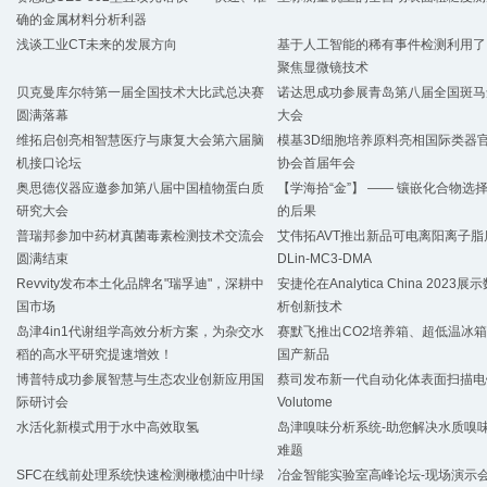
确的金属材料分析利器
浅谈工业CT未来的发展方向
基于人工智能的稀有事件检测利用了
聚焦显微镜技术
贝克曼库尔特第一届全国技术大比武总决赛
诺达思成功参展青岛第八届全国斑马
圆满落幕
大会
维拓启创亮相智慧医疗与康复大会第六届脑
模基3D细胞培养原料亮相国际类器
机接口论坛
协会首届年会
奥思德仪器应邀参加第八届中国植物蛋白质
【学海拾“金”】 —— 镶嵌化合物选
研究大会
的后果
普瑞邦参加中药材真菌毒素检测技术交流会
艾伟拓AVT推出新品可电离阳离子脂
圆满结束
DLin-MC3-DMA
Revvity发布本土化品牌名"瑞孚迪"，深耕中
安捷伦在Analytica China 2023
国市场
析创新技术
岛津4in1代谢组学高效分析方案，为杂交水
赛默飞推出CO2培养箱、超低温冰
稻的高水平研究提速增效！
国产新品
博普特成功参展智慧与生态农业创新应用国
蔡司发布新一代自动化体表面扫描电
际研讨会
Volutome
水活化新模式用于水中高效取氢
岛津嗅味分析系统-助您解决水质嗅
难题
SFC在线前处理系统快速检测橄榄油中叶绿
冶金智能实验室高峰论坛-现场演示