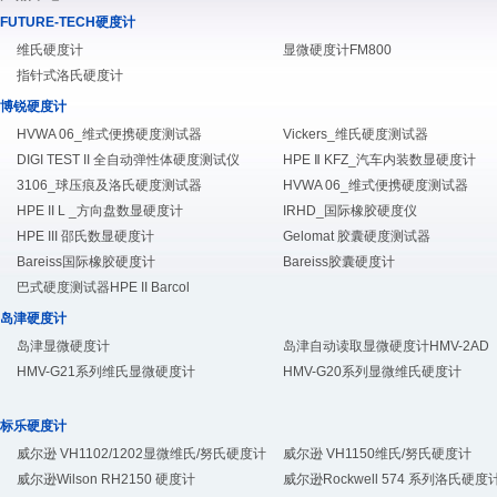
FUTURE-TECH硬度计
维氏硬度计
显微硬度计FM800
指针式洛氏硬度计
博锐硬度计
HVWA 06_维式便携硬度测试器
Vickers_维氏硬度测试器
DIGI TEST II 全自动弹性体硬度测试仪
HPE Ⅱ KFZ_汽车内装数显硬度计
3106_球压痕及洛氏硬度测试器
HVWA 06_维式便携硬度测试器
HPE II L _方向盘数显硬度计
IRHD_国际橡胶硬度仪
HPE III 邵氏数显硬度计
Gelomat 胶囊硬度测试器
Bareiss国际橡胶硬度计
Bareiss胶囊硬度计
巴式硬度测试器HPE II Barcol
岛津硬度计
岛津显微硬度计
岛津自动读取显微硬度计HMV-2AD
HMV-G21系列维氏显微硬度计
HMV-G20系列显微维氏硬度计
标乐硬度计
威尔逊 VH1102/1202显微维氏/努氏硬度计
威尔逊 VH1150维氏/努氏硬度计
威尔逊Wilson RH2150 硬度计
威尔逊Rockwell 574 系列洛氏硬度