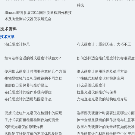
科技
Struers即将参展2011国际质量检测分析技
术及测量测试仪器仪表展览会
技术资料
技术文章
洛氏硬度计标尺
布氏硬度计：重剑无锋，大巧不工
如何选择合适的维氏硬度计试验力?
如何选择适合维氏硬度计的标准硬度
使用邵氏硬度计时需要注意的几个方面
洛氏硬度计使用误差及处理方法
生物显微镜与金相显微镜的不同之处
非接触式粗糙度仪的检测应用
轮廓仪日常保养与维护要点
什么是维氏硬度计
布氏硬度计的操作步骤有哪些
拉曼光谱仪的维护与保养
布氏硬度计的适用范围是什么
光电直读光谱仪的结构组成介绍
便携式近红外光谱仪在检测中的应用
选择邵氏硬度计时需要注意哪些方面
手持式表面粗糙度检测仪如何测量
徕卡金相显微镜的操作指南与注意事
X荧光光谱仪的原理分析
数显布氏硬度计的测量精度如何校准
洛氏硬度计硬度值的不同体现及区别
布氏硬度计在材料科学研究中的应用