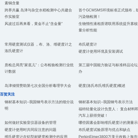
素铜含量
跨界共赢 岛津与杂交水稻检测中心共建合
首个GCMSMS环境标准正式颁布，
作实验室
污染物检测！
风波过后再来看，黄金不止“含金量”
生物惰性液相质谱联用系统提升寡核
量分析性能
常用硬度测试仪器 ，布、洛、维硬度计之
布氏硬度计
洛氏硬度计
硬度计使用环境及安装调试
质检总局亮“家底儿”：公布检验检测行业统
第三届中国能力验证与标准样品论坛
计数据
办
岛津倾情赞助第七次全国分析毒理学大会
硬度(洛氏布氏维氏硬度)概述
百贺关注
钢材基本知识--我国钢号表示方法的细分说
钢材基本知识--我国钢号表示方法
明
福特轻量化设计负责人： 复合材料
汽车上获得突破！
如何做好实验室仪器设备的管理
哪些因素会影响维氏硬度计的测量示
硬度计使用时共同应注意的问题
布氏硬度试验原理与优点和缺点
维氏硬度计在铝型材硬度检测中的应用
PerkinElmer3800万美元收购上海