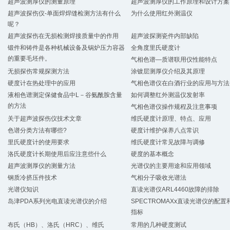
超声波测厚仪的测量原理
超声波测厚仪的工作原理和设计方案
超声波探伤仪-单面焊焊缝检测方法有什么
为什么使用红外测温仪
呢？
超声波探伤在无损检测焊接质量中的作用
超声波探测瓷件内部缺陷
锻件和铸件是各种机械设备及锅炉压力容器
全角度里氏硬度计
的重要毛坯件。
气相色谱—质谱联用仪性能特点
无损探伤常规探测方法
涂镀层测厚仪介绍及其原理
硬度计在热处理中的应用
气相色谱仪在白酒行业的应用与方法
液相色谱测定保健食品中L－谷氨酰胺含量
如何调整红外测温仪发射率
的方法
气相色谱仪操作规程及注意事项
关于超声波探伤仪技术文章
维氏硬度计原理、特点、应用
色谱分类方法有哪些?
硬度计维护保养八点常识
里氏硬度计的使用要求
维氏硬度计常见故障与调修
洛氏硬度计长期使用后应注意些什么
硬度的基本概念
超声波测厚仪的测量方法
光谱仪的主要用途和应用领域
钢质冷挤压件技术
气相分子吸收光谱法
光谱仪知识
直读光谱仪ARL4460故障的排除
岛津PDA系列光电直读光谱仪的介绍
SPECTROMAXx直读光谱仪的配置
指标
布氏（HB）、洛氏（HRC）、维氏
常用的几种硬度测试