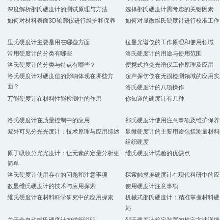
深度解析邵氏硬度计的测试原理与方法
选择邵氏硬度计需考虑的关键因素
如何对材料表面3D轮廓仪进行维护和保养
如何对显微维氏硬度计进行校准工作
里氏硬度计主要是用在哪些方面
拉曼光谱仪的工作原理和使用领域
常用硬度计的分类有哪些
洛氏硬度计的用途与使用范围
洛氏硬度计的分类与特点有哪些？
便携式拉曼光谱仪工作原理及应用
洛氏硬度计对硬度值的影响体现在哪些方
超声探伤仪在无损检测领域的应用实
面？
洛氏硬度计的八项操作
万能硬度计在材料性能检测中的作用
你知道的硬度计有几种
洛氏硬度计在质量控制中的应用
邵氏硬度计使用注意事项及维护保养
紫外可见分光光度计：技术原理与应用综述
显微硬度计的主要用途包括测量材料
组织硬度
原子吸收分光光度计：让元素的定量分析更
维氏硬度计试验的优缺点
简单
洛氏硬度计使用存在的问题和注意事项
探索触摸屏硬度计在现代科研中的应
数显维氏硬度计的技术与应用探索
使用硬度计注意事项
维氏硬度计在材料科学研究中的应用探索
机械式邵氏硬度计：精准掌握材料硬
匙