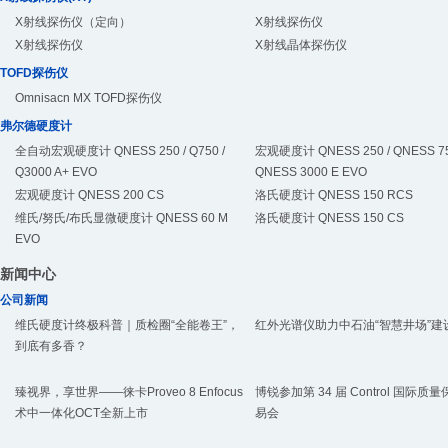
X射线探伤仪（定向）
X射线探伤仪
X射线探伤仪
X射线晶体探伤仪
TOFD探伤仪
Omnisacn MX TOFD探伤仪
弗尔德硬度计
全自动宏观硬度计 QNESS 250 / Q750 /
宏观硬度计 QNESS 250 / QNESS 75
Q3000 A+ EVO
QNESS 3000 E EVO
宏观硬度计 QNESS 200 CS
洛氏硬度计 QNESS 150 RCS
维氏/努氏/布氏显微硬度计 QNESS 60 M
洛氏硬度计 QNESS 150 CS
EVO
新闻中心
公司新闻
维氏硬度计终极科普｜质检圈“全能卷王”，
红外光谱仪助力中石油“智慧井场”建
到底有多香？
臻视界，享世界——徕卡Proveo 8 Enfocus
博锐参加第 34 届 Control 国际质
术中一体化OCT全新上市
易会